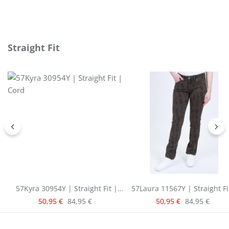
Produktgalerie überspringen
Straight Fit
57Kyra 30954Y | Straight Fit |
57Laura 11567Y | Straight Fi
Cord
Animal Print | Brown
Verkaufspreis:
Verkaufspreis:
Regulärer Preis:
Regulärer Pre
50,95 €
84,95 €
50,95 €
84,95 €