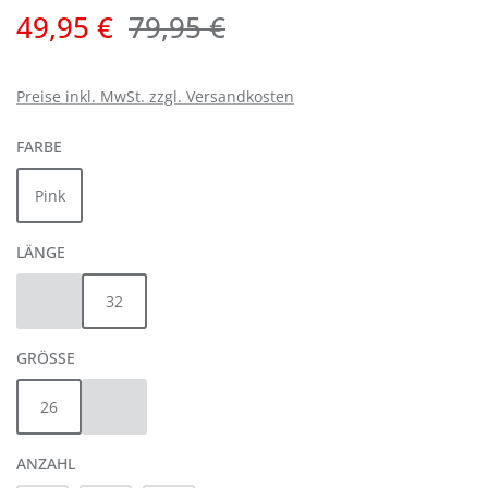
Verkaufspreis:
Regulärer Preis:
49,95 €
79,95 €
Preise inkl. MwSt. zzgl. Versandkosten
AUSWÄHLEN
FARBE
Pink
AUSWÄHLEN
LÄNGE
30
32
(Diese Option ist zurzeit nicht verfügbar.)
AUSWÄHLEN
GRÖSSE
26
32
(Diese Option ist zurzeit nicht verfügbar.)
ANZAHL