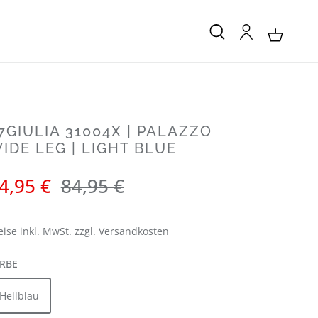
7GIULIA 31004X | PALAZZO
IDE LEG | LIGHT BLUE
rkaufspreis:
Regulärer Preis:
4,95 €
84,95 €
eise inkl. MwSt. zzgl. Versandkosten
AUSWÄHLEN
RBE
Hellblau