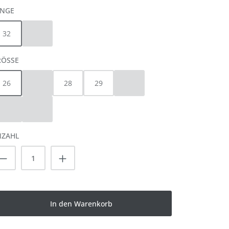
AUSWÄHLEN
ÄNGE
32
34
(Diese Option ist zurzeit nicht verfügbar.)
AUSWÄHLEN
ÖSSE
26
27
28
29
30
(Diese Option ist zurzeit nicht verfügbar.)
(Diese Option ist zurzeit nicht verfü
31
32
(Diese Option ist zurzeit nicht verfügbar.)
(Diese Option ist zurzeit nicht verfügbar.)
NZAHL
rodukt Anzahl: Gib den gewünschten Wert
In den Warenkorb