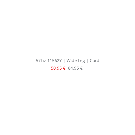
57Liz 11562Y | Wide Leg | Cord
Verkaufspreis:
Regulärer Preis:
50,95 €
84,95 €