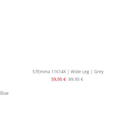
57Emma 11614X | Wide Leg | Grey
Verkaufspreis:
Regulärer Preis:
59,95 €
89,95 €