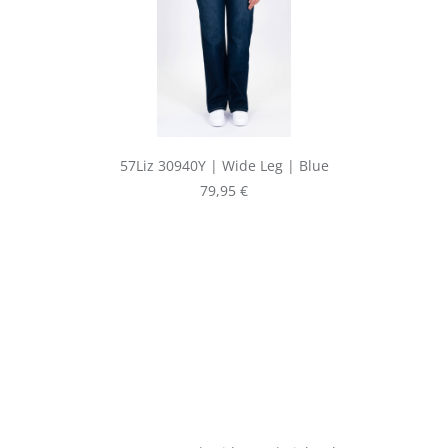
57Liz 30940Y | Wide Leg | Blue
Regulärer Preis:
79,95 €