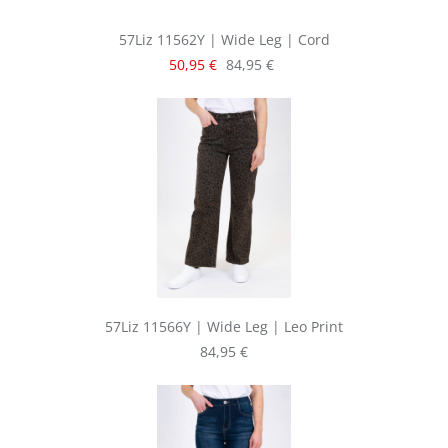
57Liz 11562Y | Wide Leg | Cord
Verkaufspreis:
Regulärer Preis:
50,95 €
84,95 €
57Liz 11566Y | Wide Leg | Leo Print
Regulärer Preis:
84,95 €