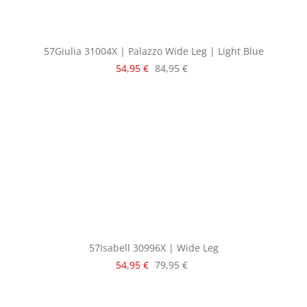
57Giulia 31004X | Palazzo Wide Leg | Light Blue
Verkaufspreis:
Regulärer Preis:
54,95 €
84,95 €
57Isabell 30996X | Wide Leg
Verkaufspreis:
Regulärer Preis:
54,95 €
79,95 €