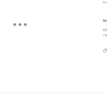
Pr
Ma
69
1%