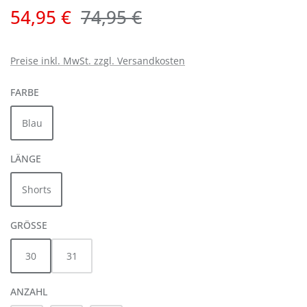
Verkaufspreis:
Regulärer Preis:
54,95 €
74,95 €
Preise inkl. MwSt. zzgl. Versandkosten
AUSWÄHLEN
FARBE
Blau
AUSWÄHLEN
LÄNGE
Shorts
AUSWÄHLEN
GRÖSSE
30
31
ANZAHL