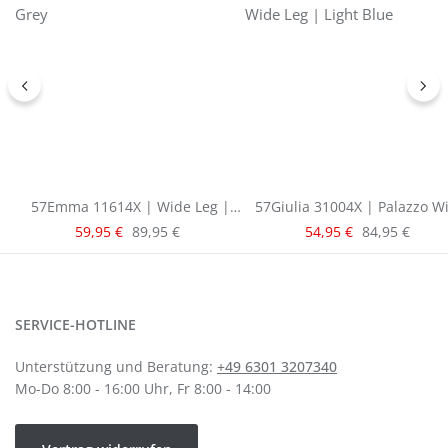
57Emma 11614X | Wide Leg |
57Giulia 31004X | Palazzo W
Grey
Leg | Light Blue
Verkaufspreis:
Verkaufspreis:
Regulärer Preis:
Regulärer Pre
59,95 €
89,95 €
54,95 €
84,95 €
SERVICE-HOTLINE
Unterstützung und Beratung:
+49 6301 3207340
Mo-Do 8:00 - 16:00 Uhr, Fr 8:00 - 14:00