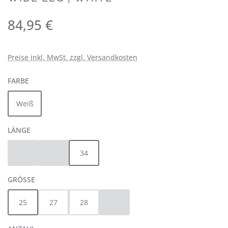
Regulärer Preis:
84,95 €
Preise inkl. MwSt. zzgl. Versandkosten
AUSWÄHLEN
FARBE
Weiß
AUSWÄHLEN
LÄNGE
30
32
34
(Diese Option ist zurzeit nicht verfügbar.)
(Diese Option ist zurzeit nicht verfügbar.)
AUSWÄHLEN
GRÖSSE
25
27
28
30
(Diese Option ist zurzeit nicht verfügbar.