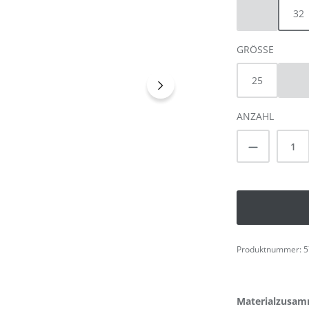
30
32
(Diese Option 
AUSWÄ
GRÖSSE
25
26
(Di
ANZAHL
Produkt A
Produktnummer:
5
Materialzusam