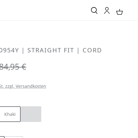
0954Y | STRAIGHT FIT | CORD
Regulärer Preis:
84,95 €
St. zzgl. Versandkosten
LEN
Khaki
Sand
ion ist zurzeit nicht verfügbar.)
(Diese Option ist zurzeit nicht verfügbar.)
LEN