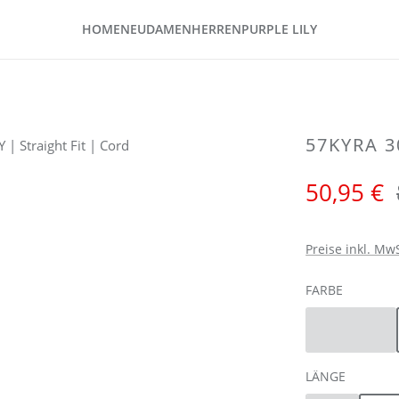
HOME
NEU
DAMEN
HERREN
PURPLE LILY
57KYRA 3
Verkaufspreis:
50,95 €
Preise inkl. Mw
AUSWÄH
FARBE
Dark Sand
(Diese Opt
AUSWÄH
LÄNGE