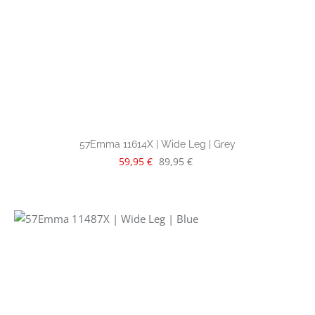
57Emma 11614X | Wide Leg | Grey
Verkaufspreis:
Regulärer Preis:
59,95 €
89,95 €