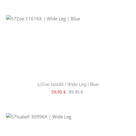
57Zoe 11616X | Wide Leg | Blue
Verkaufspreis:
Regulärer Preis:
59,95 €
89,95 €