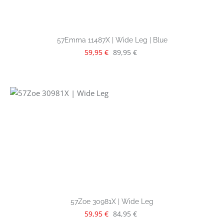
57Emma 11487X | Wide Leg | Blue
Verkaufspreis:
Regulärer Preis:
59,95 €
89,95 €
57Zoe 30981X | Wide Leg
Verkaufspreis:
Regulärer Preis:
59,95 €
84,95 €