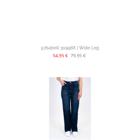
57Isabell 30996X | Wide Leg
Verkaufspreis:
Regulärer Preis:
54,95 €
79,95 €