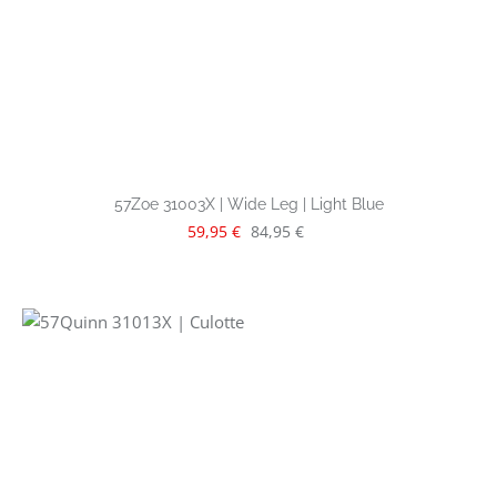
57Zoe 31003X | Wide Leg | Light Blue
Verkaufspreis:
Regulärer Preis:
59,95 €
84,95 €