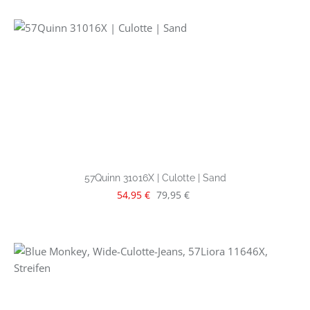
57Quinn 31016X | Culotte | Sand
Verkaufspreis:
Regulärer Preis:
54,95 €
79,95 €