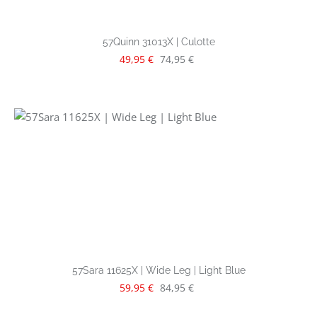
57Quinn 31013X | Culotte
Verkaufspreis:
Regulärer Preis:
49,95 €
74,95 €
57Sara 11625X | Wide Leg | Light Blue
Verkaufspreis:
Regulärer Preis:
59,95 €
84,95 €