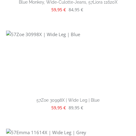
Blue Monkey, Wide-Culotte-Jeans, 57Liora 11620X
Verkaufspreis:
Regulärer Preis:
59,95 €
84,95 €
57Zoe 30998X | Wide Leg | Blue
Verkaufspreis:
Regulärer Preis:
59,95 €
89,95 €