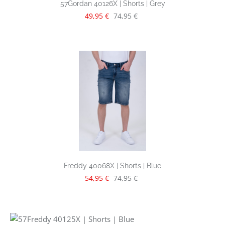
57Gordan 40126X | Shorts | Grey
Verkaufspreis:
Regulärer Preis:
49,95 €
74,95 €
Freddy 40068X | Shorts | Blue
Verkaufspreis:
Regulärer Preis:
54,95 €
74,95 €