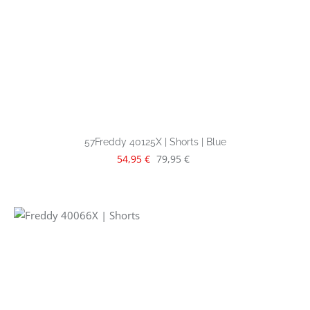
57Freddy 40125X | Shorts | Blue
Verkaufspreis:
Regulärer Preis:
54,95 €
79,95 €