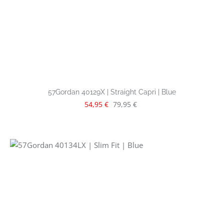
57Gordan 40129X | Straight Capri | Blue
Verkaufspreis:
Regulärer Preis:
54,95 €
79,95 €