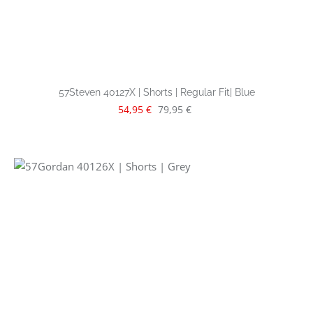
57Steven 40127X | Shorts | Regular Fit| Blue
Verkaufspreis:
Regulärer Preis:
54,95 €
79,95 €