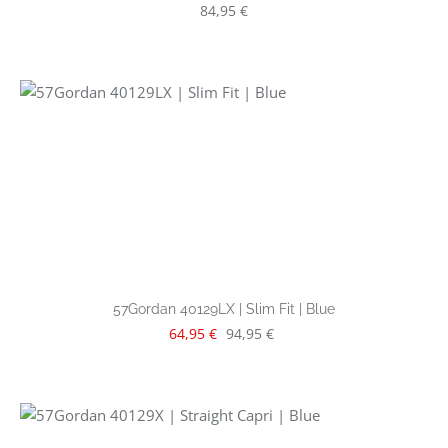
Regulärer Preis:
84,95 €
57Gordan 40129LX | Slim Fit | Blue
Verkaufspreis:
Regulärer Preis:
64,95 €
94,95 €