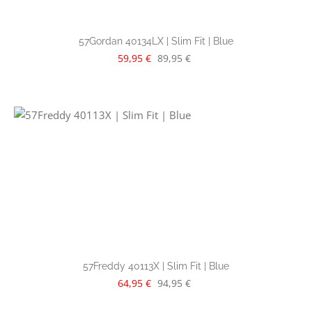
57Gordan 40134LX | Slim Fit | Blue
Verkaufspreis:
Regulärer Preis:
59,95 €
89,95 €
57Freddy 40113X | Slim Fit | Blue
Verkaufspreis:
Regulärer Preis:
64,95 €
94,95 €