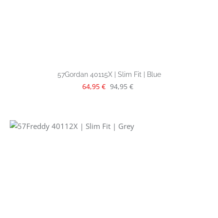
57Gordan 40115X | Slim Fit | Blue
Verkaufspreis:
Regulärer Preis:
64,95 €
94,95 €