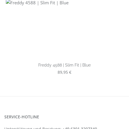
Freddy 4588 | Slim Fit | Blue
Regulärer Preis:
89,95 €
SERVICE-HOTLINE
Unterstützung und Beratung:
+49 6301 3207340