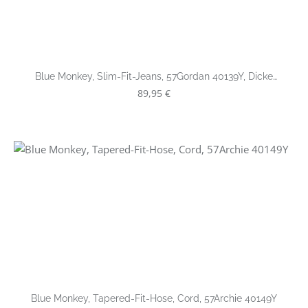
Blue Monkey, Slim-Fit-Jeans, 57Gordan 40139Y, Dicke
Kontrastnähte
Regulärer Preis:
89,95 €
Blue Monkey, Tapered-Fit-Hose, Cord, 57Archie 40149Y