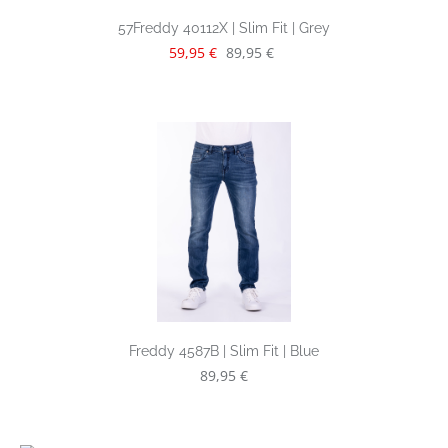
57Freddy 40112X | Slim Fit | Grey
Verkaufspreis:
Regulärer Preis:
59,95 €
89,95 €
Freddy 4587B | Slim Fit | Blue
Regulärer Preis:
89,95 €