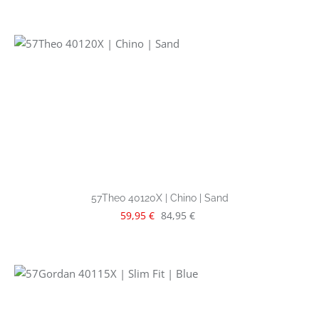
57Theo 40120X | Chino | Sand
Verkaufspreis:
Regulärer Preis:
59,95 €
84,95 €