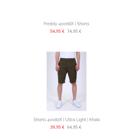
Freddy 40066X | Shorts
Verkaufspreis:
Regulärer Preis:
54,95 €
74,95 €
Shorts 40082X | Ultra Light | Khaki
Verkaufspreis:
Regulärer Preis:
39,95 €
64,95 €