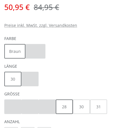
Verkaufspreis:
Regulärer Preis:
50,95 €
84,95 €
Preise inkl. MwSt. zzgl. Versandkosten
AUSWÄHLEN
FARBE
Braun
Khaki
(Diese Option ist zurzeit nicht verfügbar.)
AUSWÄHLEN
LÄNGE
30
32
(Diese Option ist zurzeit nicht verfügbar.)
AUSWÄHLEN
GRÖSSE
25
26
27
28
30
31
(Diese Option ist zurzeit nicht verfügbar.)
(Diese Option ist zurzeit nicht verfügbar.)
(Diese Option ist zurzeit nicht verfügbar.)
ANZAHL