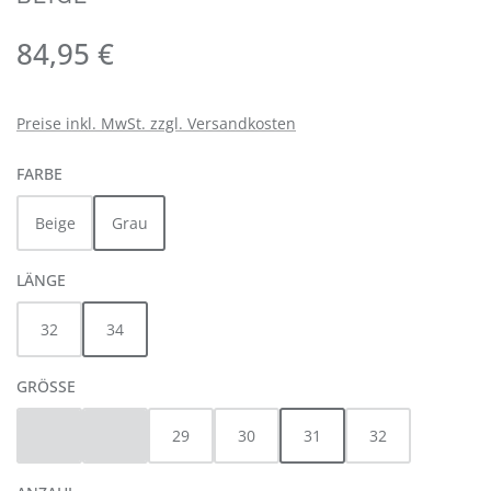
Regulärer Preis:
84,95 €
Preise inkl. MwSt. zzgl. Versandkosten
AUSWÄHLEN
FARBE
Beige
Grau
AUSWÄHLEN
LÄNGE
32
34
AUSWÄHLEN
GRÖSSE
25
27
29
30
31
32
(Diese Option ist zurzeit nicht verfügbar.)
(Diese Option ist zurzeit nicht verfügbar.)